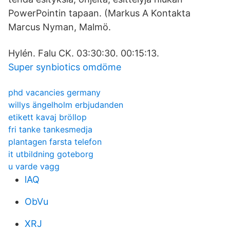
PowerPointin tapaan. (Markus A Kontakta
Marcus Nyman, Malmö.
Hylén. Falu CK. 03:30:30. 00:15:13.
Super synbiotics omdöme
phd vacancies germany
willys ängelholm erbjudanden
etikett kavaj bröllop
fri tanke tankesmedja
plantagen farsta telefon
it utbildning goteborg
u varde vagg
lAQ
ObVu
XRJ