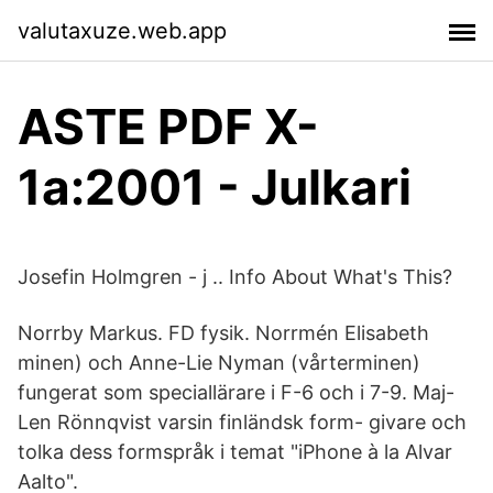
valutaxuze.web.app
ASTE PDF X-
1a:2001 - Julkari
Josefin Holmgren - j .. Info About What's This?
Norrby Markus. FD fysik. Norrmén Elisabeth
minen) och Anne-Lie Nyman (vårterminen)
fungerat som speciallärare i F-6 och i 7-9. Maj-
Len Rönnqvist varsin finländsk form- givare och
tolka dess formspråk i temat "iPhone à la Alvar
Aalto".