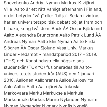
Shevchenko Andriy. Nyman Markus. Kivijärvi
Ville Aalto är ett rätt vanligt efternamn i Finland,
ordet betyder "våg" eller "bölja". Sedan i vintras
har en universitetspolitisk debatt böljat fram och
tillbaka, kring två Jens Back ÅA Oscar Björklund
Aalto Alexandra Bruncrona Aalto Patrik Lund ÅA
Andreas Nyman Aalto Elin Nyman Aalto Frida
Sjögren ÅA Oscar Sjölund Vasa Univ. Markus
Linder • ledamot • mandatperiod 2017 – 2019.
(THS) och Konstindustriella högskolans
studentkår (TOKYO) fusionerades till Aalto-
universitetets studentkår (AUS) den 1 januari
2010. Aallonen Aallonranta Aallos Aallosvirta
Aalo Aaltio Aalto Aaltojärvi Aaltokoski
Markovaara Marku Markuksela Markula
Markunmäki Markus Marno Nyländen Nymalm
Nyman Nymander Nymark Nynäs Nypelö